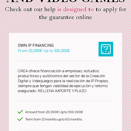
Check out our help
is designed to
to apply for
the guarantee online
OWN IP FINANCING
From
20,000€
Up to
300,000€
CREA ofrece financiación a empresas, estudios,
productoras y autónomos del sector de la Creación
Digital y Videojuegos para la realización de IP Propias,
siempre que tengan viabilidad de ejecución y retorno
asegurado. RELLENA IMPORTE Y PLAZO
Amount from
20,000€
Up to
300,000€
Term from
12
months up to 60 months