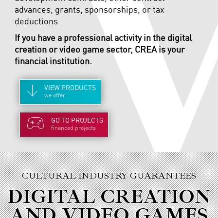
advances, grants, sponsorships, or tax
deductions.
If you have a professional activity in the digital
creation or video game sector, CREA is your
financial institution.
VIEW
PRODUCTS
we offer
GO TO
PROJECTS
financed projects
CULTURAL INDUSTRY GUARANTEES
DIGITAL CREATION
AND VIDEO GAMES