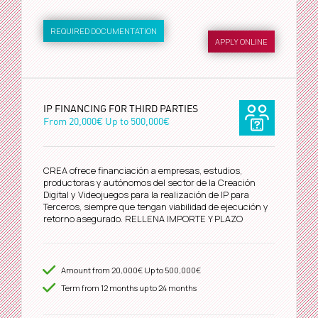
REQUIRED DOCUMENTATION
APPLY ONLINE
IP FINANCING FOR THIRD PARTIES
From
20,000€
Up to
500,000€
CREA ofrece financiación a empresas, estudios,
productoras y autónomos del sector de la Creación
Digital y Videojuegos para la realización de IP para
Terceros, siempre que tengan viabilidad de ejecución y
retorno asegurado. RELLENA IMPORTE Y PLAZO
Amount from
20,000€
Up to
500,000€
Term from
12
months up to 24 months