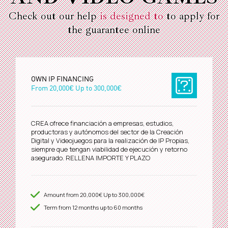
Check out our help
is designed to
to apply for
the guarantee online
OWN IP FINANCING
From
20,000€
Up to
300,000€
CREA ofrece financiación a empresas, estudios,
productoras y autónomos del sector de la Creación
Digital y Videojuegos para la realización de IP Propias,
siempre que tengan viabilidad de ejecución y retorno
asegurado. RELLENA IMPORTE Y PLAZO
Amount from
20,000€
Up to
300,000€
Term from
12
months up to 60 months