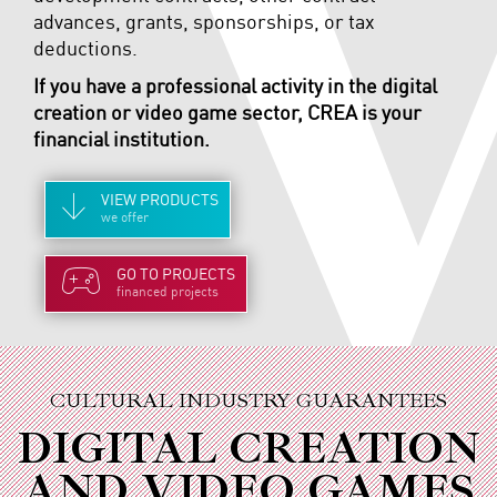
advances, grants, sponsorships, or tax
deductions.
If you have a professional activity in the digital
creation or video game sector, CREA is your
financial institution.
VIEW
PRODUCTS
we offer
GO TO
PROJECTS
financed projects
CULTURAL INDUSTRY GUARANTEES
DIGITAL CREATION
AND VIDEO GAMES