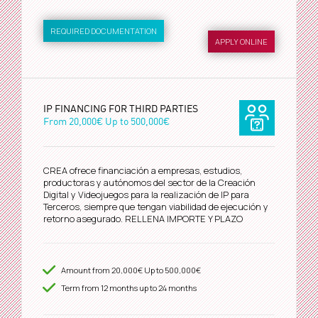
REQUIRED DOCUMENTATION
APPLY ONLINE
IP FINANCING FOR THIRD PARTIES
From
20,000€
Up to
500,000€
CREA ofrece financiación a empresas, estudios,
productoras y autónomos del sector de la Creación
Digital y Videojuegos para la realización de IP para
Terceros, siempre que tengan viabilidad de ejecución y
retorno asegurado. RELLENA IMPORTE Y PLAZO
Amount from
20,000€
Up to
500,000€
Term from
12
months up to 24 months