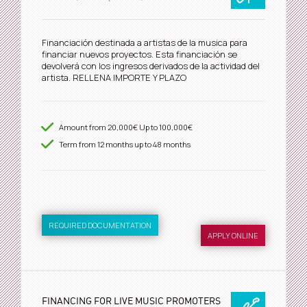
Financiación destinada a artistas de la musica para
financiar nuevos proyectos. Esta financiación se
devolverá con los ingresos derivados de la actividad del
artista. RELLENA IMPORTE Y PLAZO
Amount from
20,000€
Up to
100,000€
Term from
12
months up to 48 months
REQUIRED DOCUMENTATION
APPLY ONLINE
FINANCING FOR LIVE MUSIC PROMOTERS