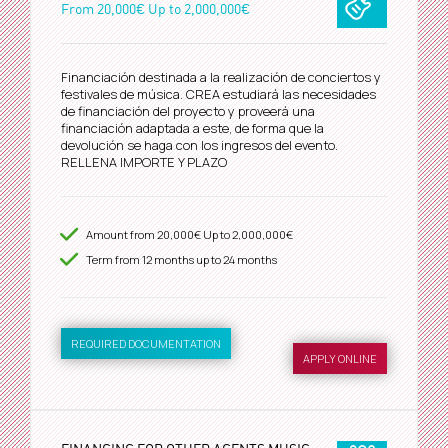
From
20,000€
Up to
2,000,000€
Financiación destinada a la realización de conciertos y
festivales de música. CREA estudiará las necesidades
de financiación del proyecto y proveerá una
financiación adaptada a este, de forma que la
devolución se haga con los ingresos del evento.
RELLENA IMPORTE Y PLAZO
Amount from
20,000€
Up to
2,000,000€
Term from
12
months up to 24 months
REQUIRED DOCUMENTATION
APPLY ONLINE