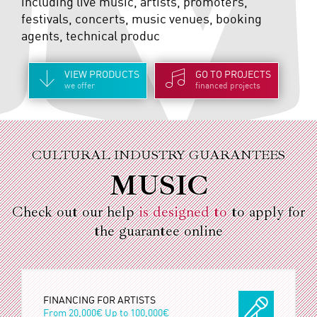
including live music, artists, promoters,
festivals, concerts, music venues, booking
agents, technical produc
VIEW
PRODUCTS
GO TO
PROJECTS
we offer
financed projects
CULTURAL INDUSTRY GUARANTEES
MUSIC
Check out our help
is designed to
to apply for
the guarantee online
FINANCING FOR ARTISTS
From
20,000€
Up to
100,000€