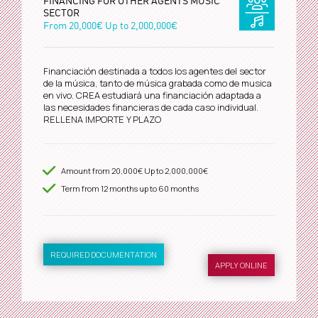
FINANCING FOR OTHER AGENTS MUSIC
SECTOR
From
20,000€
Up to
2,000,000€
Financiación destinada a todos los agentes del sector
de la música, tanto de música grabada como de musica
en vivo. CREA estudiará una financiación adaptada a
las necesidades financieras de cada caso individual.
RELLENA IMPORTE Y PLAZO
Amount from
20,000€
Up to
2,000,000€
Term from
12
months up to 60 months
REQUIRED DOCUMENTATION
APPLY ONLINE