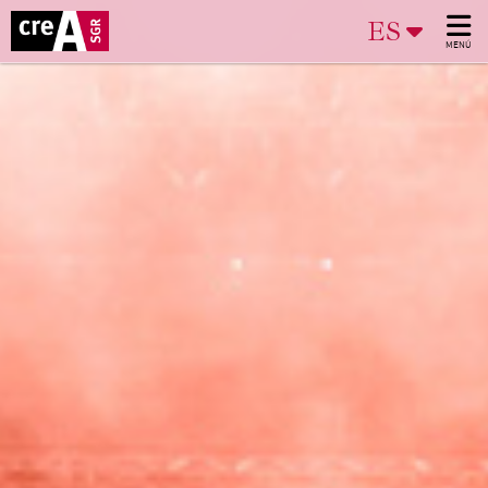
ES
MENÚ