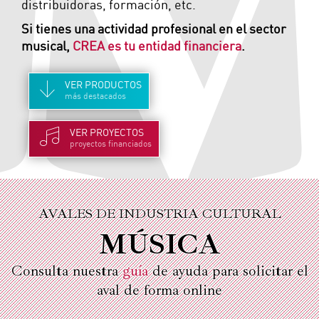
distribuidoras, formación, etc.
Si tienes una actividad profesional en el sector
musical,
CREA es tu entidad financiera
.
VER
PRODUCTOS
más destacados
VER
PROYECTOS
proyectos financiados
AVALES DE INDUSTRIA CULTURAL
MÚSICA
Consulta nuestra
guía
de ayuda para solicitar el
aval de forma online