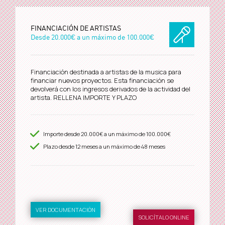
FINANCIACIÓN DE ARTISTAS
Desde
20.000€
a un máximo de
100.000€
Financiación destinada a artistas de la musica para
financiar nuevos proyectos. Esta financiación se
devolverá con los ingresos derivados de la actividad del
artista. RELLENA IMPORTE Y PLAZO
Importe desde
20.000€
a un máximo de
100.000€
Plazo desde
12
meses a un máximo de 48 meses
VER DOCUMENTACIÓN
SOLICÍTALO ONLINE