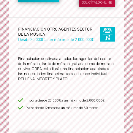
SOLICÍTALO ONLINE
FINANCIACIÓN OTRO AGENTES SECTOR
DE LA MÚSICA
Desde
20.000€
a un máximo de
2.000.000€
Financiación destinada a todos los agentes del sector
de la música, tanto de música grabada como de musica
en vivo. CREA estudiará una financiación adaptada a
las necesidades financieras de cada caso individual.
RELLENA IMPORTE Y PLAZO
Importe desde
20.000€
a un máximo de
2.000.000€
Plazo desde
12
meses a un máximo de 60 meses