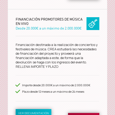
FINANCIACIÓN PROMOTORES DE MÚSICA
EN VIVO
Desde
20.000€
a un máximo de
2.000.000€
Financiación destinada a la realización de conciertos y
festivales de música. CREA estudiará las necesidades
de financiación del proyecto y proveerá una
financiación adaptada a este, de forma que la
devolución se haga con los ingresos del evento.
RELLENA IMPORTE Y PLAZO
Importe desde
20.000€
a un máximo de
2.000.000€
Plazo desde
12
meses a un máximo de 24 meses
VER DOCUMENTACIÓN