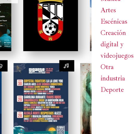
Artes
Escénicas
Creación
digital y
videojuegos
Otra
industria
Deporte