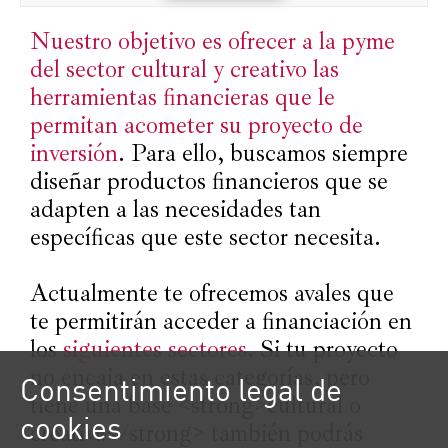
Nuestro objetivo es ofrecer a la pyme
del sector cultural y creativo las
herramientas financieras que le
permitan acometer su proyecto de
inversión
. Para ello, buscamos siempre
diseñar productos financieros que se
adapten a las necesidades tan
específicas que este sector necesita.
Actualmente te ofrecemos avales que
te permitirán acceder a financiación en
los
siguientes sectores
. Si tu proyecto
no encaja en estas categorías, pero
Consentimiento legal de
tiene una base <strong>cultural o
cookies
creativa</strong> también podrás