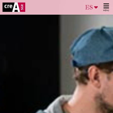
ES
MENÚ