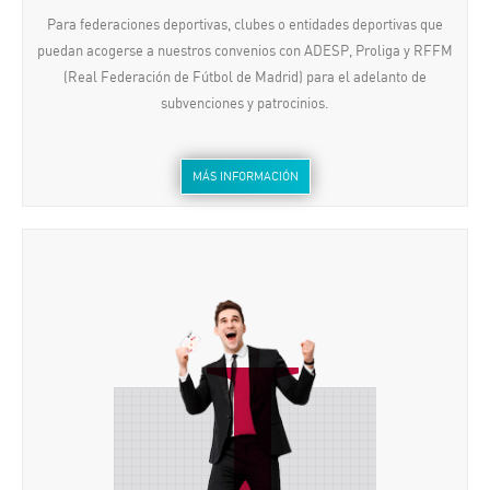
Para federaciones deportivas, clubes o entidades deportivas que
puedan acogerse a nuestros convenios con ADESP, Proliga y RFFM
(Real Federación de Fútbol de Madrid) para el adelanto de
subvenciones y patrocinios.
MÁS INFORMACIÓN
J