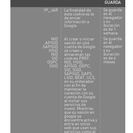
GUARDA
Se guarda
1P_JAR
La finalidad de
en el
esta cookie es la
navegador
de enviar
y su
información a
duración
Google
es de 1
semana
Se guarda
NID
Al crear o iniciar
en el
APISID
sesión en una
navegador
SAPISID
cuenta de Google
y su
HSID
se crean y
duración
NID
almacenan las
es de 6
SID
cookies PREF,
meses
OGPC
NID, HSID,
SSID
APISID, OGPC,
SID, SSID,
SAPISID, GAPS,
LSID, BEAT, ULS,
en su ordenador
con el fin de
mantener la
conexión con su
cuenta de Google
al visitar sus
servicios de
nuevo. Mientras
que su sesión en
google se
encuentre activa y
entre en sitios
web que usen sus
serviciso,como el