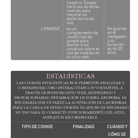
nuestro, Google
hará uso de estas
cookies para
mejorar su
experiencia de
uso.
Se guarda
CONSENT
es un
en el
complemento de
navegador
JavaScript de
y su
google para
duración
alertar a los
es de 20
usuarios sobre el
años
uso de cookies en
su sitio web.
ESTADÍSTICAS
LAS COOKIES ESTADÍSTICAS NOS PERMITEN ANALIZAR Y
COMPRENDER CÓMO INTERACTÚAN LOS VISITANTES, A
TRAVÉS DE NUESTRO SITIO WEB, REUNIENDO Y
PROPORCIONANDO INFORMACIÓN DE FORMA ANÓNIMA. ES
NECESARIA POR TU PARTE LA ACEPTACIÓN DE LAS MISMAS
PARA LA CARGA DE ESTAS COOKIES YA QUE NO ES NECESARIO
SU USO PARA EL CORRECTO FUNCIONAMIENTO DEL SITIO,
AUNQUE SI RECOMENDABLE.
TIPO DE COOKIE
FINALIDAD
CUÁNDO Y
CÓMO SE