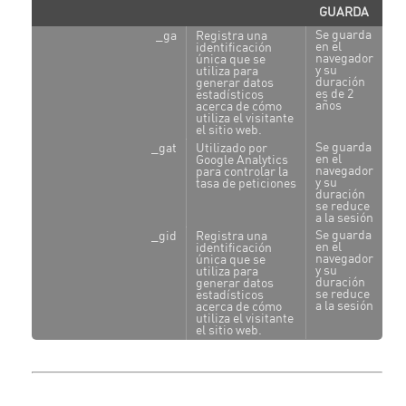
GUARDA
Se guarda
_ga
Registra una
en el
identificación
navegador
única que se
y su
utiliza para
duración
generar datos
es de 2
estadísticos
años
acerca de cómo
utiliza el visitante
el sitio web.
Se guarda
_gat
Utilizado por
en el
Google Analytics
navegador
para controlar la
y su
tasa de peticiones
duración
se reduce
a la sesión
Se guarda
_gid
Registra una
en el
identificación
navegador
única que se
y su
utiliza para
duración
generar datos
se reduce
estadísticos
a la sesión
acerca de cómo
utiliza el visitante
el sitio web.