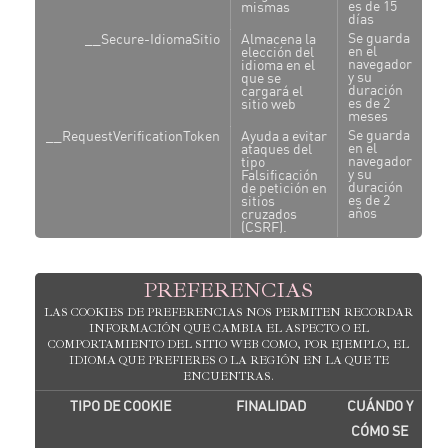
es de 15
mismas
días
Se guarda
__Secure-IdiomaSitio
Almacena la
en el
elección del
navegador
idioma en el
y su
que se
duración
cargará el
es de 2
sitio web
meses
Se guarda
__RequestVerificationToken
Ayuda a evitar
en el
ataques del
navegador
tipo
y su
Falsificación
duración
de petición en
es de 2
sitios
años
cruzados
(CSRF).
PREFERENCIAS
LAS COOKIES DE PREFERENCIAS NOS PERMITEN RECORDAR
INFORMACIÓN QUE CAMBIA EL ASPECTO O EL
COMPORTAMIENTO DEL SITIO WEB COMO, POR EJEMPLO, EL
IDIOMA QUE PREFIERES O LA REGIÓN EN LA QUE TE
ENCUENTRAS.
TIPO DE COOKIE
FINALIDAD
CUÁNDO Y
CÓMO SE