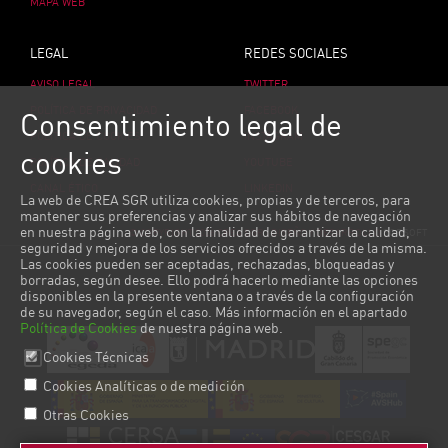
MAPA WEB
LEGAL
REDES SOCIALES
AVISO LEGAL
TWITTER
POLÍTICA DE PRIVACIDAD
FACEBOOK
Consentimiento legal de
POLÍTICA DE COOKIES
INSTAGRAM
cookies
POLÍTICA DE CALIDAD
YOUTUBE
CANAL ÉTICO
LINKEDIN
La web de CREA SGR utiliza cookies, propias y de terceros, para
mantener sus preferencias y analizar sus hábitos de navegación
en nuestra página web, con la finalidad de garantizar la calidad,
© COPYRIGHT 2026 CREA SGR
|
DISEÑO Y DESARROLLO
SGRSOFT
seguridad y mejora de los servicios ofrecidos a través de la misma.
Las cookies pueden ser aceptadas, rechazadas, bloqueadas y
borradas, según desee. Ello podrá hacerlo mediante las opciones
disponibles en la presente ventana o a través de la configuración
de su navegador, según el caso. Más información en el apartado
Política de Cookies
de nuestra página web.
Cookies Técnicas
Cookies Analíticas o de medición
Otras Cookies