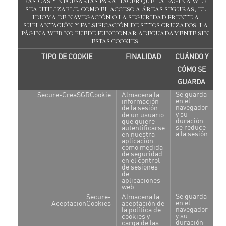
BÁSICAS Y NECESARIAS PARA HACER QUE LA PÁGINA WEB
SEA UTILIZABLE, COMO EL ACCESO A ÁREAS SEGURAS, EL
IDIOMA DE NAVEGACIÓN O LA SEGURIDAD FRENTE A
SUPLANTACIÓN Y FALSIFICACIÓN DE SITIOS CRUZADOS. LA
PÁGINA WEB NO PUEDE FUNCIONAR ADECUADAMENTE SIN
ESTAS COOKIES.
TIPO DE COOKIE
FINALIDAD
CUÁNDO Y
CÓMO SE
GUARDA
Se guarda
__Secure-CreaSGRCookie
Almacena la
en el
información
navegador
de la sesión
y su
de un usuario
duración
que quiere
se reduce
autentificarse
a la sesión
en nuestra
aplicación
como medida
de seguridad
en el control
de sesiones
de
aplicaciones
web
Se guarda
__Secure-
Almacena la
en el
AceptacionCookies
aceptación de
navegador
la política de
y su
cookies y
duración
carga de las