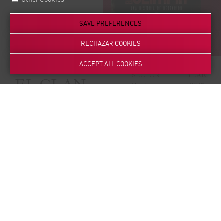
SAVE PREFERENCES
RECHAZAR COOKIES
ACCEPT ALL COOKIES
SECTOR
YEAR
EL CLAN
Sector
2025
Audiovisual
OLIMPIA
DESCRIPTION
Serie dirigida creada por Arantxa Cuesta y David Muñoz,
estrenada en Disney+ el 9 de julio de 2025.
Basada en hechos reales y protagonizada por Zaira Romero, la
historia sigue a Olimpia, una mujer que, para costear el
tratamiento de su marido, pasa de vender hachís a liderar una
red internacional de narcotráfico.