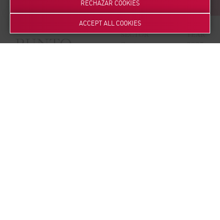
RECHAZAR COOKIES
ACCEPT ALL COOKIES
SECTOR
YEAR
PUNTO
Sector
2025
Audiovisual
NEMO
DESCRIPTION
Serie hispano-portuguesa de ciencia ficción creada por Daniel
Martín Sáez de Parayuelo y protagonizada por Óscar Jaenada,
Alba Flores y Maxi Iglesias.