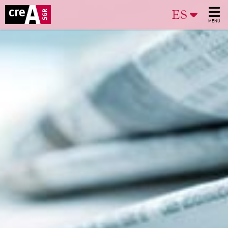
ES
MENÚ