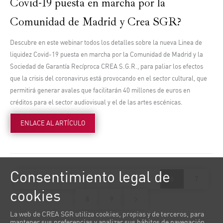
Covid-19 puesta en marcha por la
Comunidad de Madrid y Crea SGR?
Descubre en este webinar todos los detalles sobre la nueva Linea de
liquidez Covid-19 puesta en marcha por la Comunidad de Madrid y la
Sociedad de Garantía Recíproca CREA S.G.R., para paliar los efectos
que la crisis del coronavirus está provocando en el sector cultural, que
permitirá generar avales que facilitarán 40 millones de euros en
créditos para el sector audiovisual y el de las artes escénicas.
ENLACE AL ARTÍCULO
Consentimiento legal de
1
2
3
4
5
6
7
cookies
8
9
La web de CREA SGR utiliza cookies, propias y de terceros, para
mantener sus preferencias y analizar sus hábitos de navegación