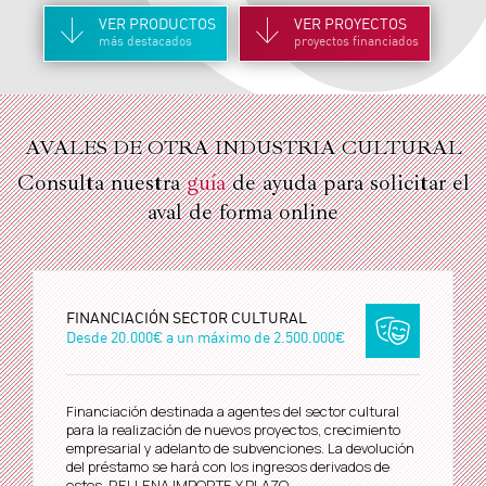
VER
PRODUCTOS
VER
PROYECTOS
más destacados
proyectos financiados
AVALES DE OTRA INDUSTRIA CULTURAL
Consulta nuestra
guía
de ayuda para solicitar el
aval de forma online
FINANCIACIÓN SECTOR CULTURAL
Desde
20.000€
a un máximo de
2.500.000€
Financiación destinada a agentes del sector cultural
para la realización de nuevos proyectos, crecimiento
empresarial y adelanto de subvenciones. La devolución
del préstamo se hará con los ingresos derivados de
estos. RELLENA IMPORTE Y PLAZO