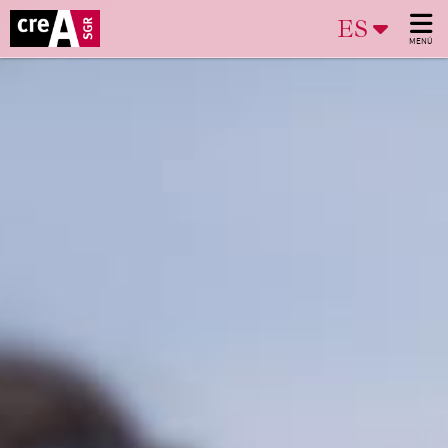
ES
MENÚ