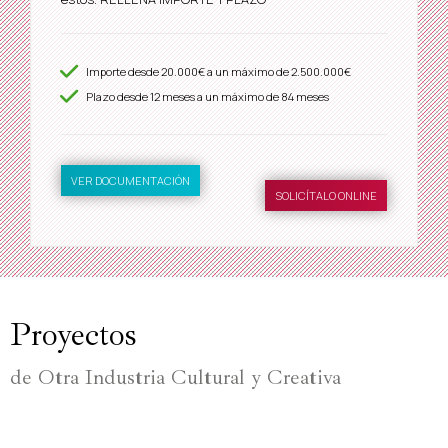
Importe desde
20.000€
a un máximo de
2.500.000€
Plazo desde
12
meses a un máximo de 84 meses
VER DOCUMENTACIÓN
SOLICÍTALO ONLINE
Proyectos
de Otra Industria Cultural y Creativa