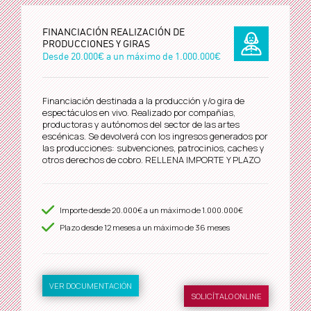
FINANCIACIÓN REALIZACIÓN DE
PRODUCCIONES Y GIRAS
Desde
20.000€
a un máximo de
1.000.000€
Financiación destinada a la producción y/o gira de
espectáculos en vivo. Realizado por compañías,
productoras y autónomos del sector de las artes
escénicas. Se devolverá con los ingresos generados por
las producciones: subvenciones, patrocinios, caches y
otros derechos de cobro. RELLENA IMPORTE Y PLAZO
Importe desde
20.000€
a un máximo de
1.000.000€
Plazo desde
12
meses a un máximo de 36 meses
VER DOCUMENTACIÓN
SOLICÍTALO ONLINE