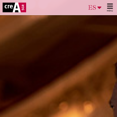
ES
MENÚ