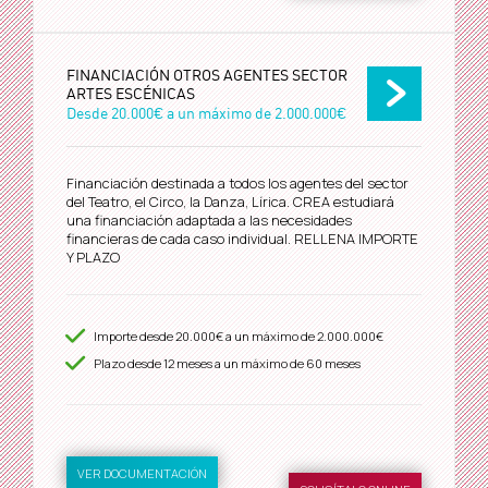
FINANCIACIÓN OTROS AGENTES SECTOR
ARTES ESCÉNICAS
Desde
20.000€
a un máximo de
2.000.000€
Financiación destinada a todos los agentes del sector
del Teatro, el Circo, la Danza, Lírica. CREA estudiará
una financiación adaptada a las necesidades
financieras de cada caso individual. RELLENA IMPORTE
Y PLAZO
Importe desde
20.000€
a un máximo de
2.000.000€
Plazo desde
12
meses a un máximo de 60 meses
VER DOCUMENTACIÓN