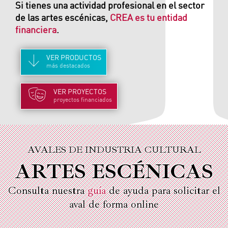
Si tienes una actividad profesional en el sector
de las artes escénicas,
CREA es tu entidad
financiera
.
VER
PRODUCTOS
más destacados
VER
PROYECTOS
proyectos financiados
AVALES DE INDUSTRIA CULTURAL
ARTES ESCÉNICAS
Consulta nuestra
guía
de ayuda para solicitar el
aval de forma online