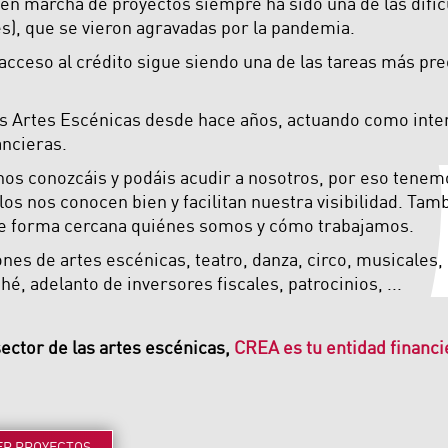
a en marcha de proyectos siempre ha sido una de las dific
es), que se vieron agravadas por la pandemia.
 acceso al crédito sigue siendo una de las tareas más p
s Artes Escénicas desde hace años, actuando como inter
ancieras.
os conozcáis y podáis acudir a nosotros, por eso tenem
llos nos conocen bien y facilitan nuestra visibilidad. Ta
de forma cercana quiénes somos y cómo trabajamos.
es de artes escénicas, teatro, danza, circo, musicales, 
é, adelanto de inversores fiscales, patrocinios, ...
sector de las artes escénicas,
CREA es tu entidad financi
ER
PROYECTOS