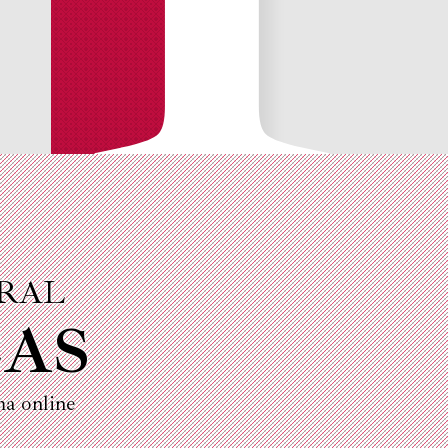
URAL
CAS
ma online