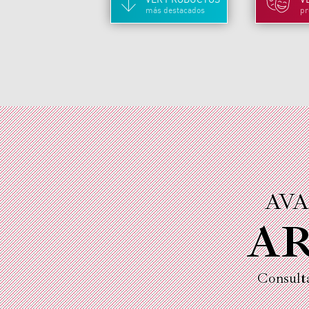
más destacados
pr
AVA
AR
Consult