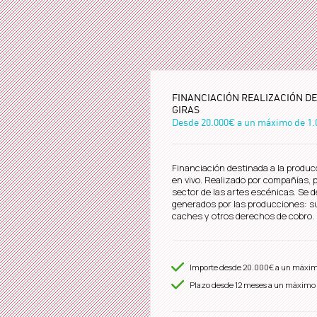
FINANCIACIÓN REALIZACIÓN D
GIRAS
Desde
20.000€
a un máximo de
1.
Financiación destinada a la produc
en vivo. Realizado por compañías,
sector de las artes escénicas. Se d
generados por las producciones: s
caches y otros derechos de cobr
Importe desde
20.000€
a un máxi
Plazo desde
12
meses a un máximo