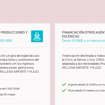
E PRODUCCIONES Y
FINANCIACIÓN OTROS AGEN
ESCÉNICAS
000.000€
Desde
20.000€
a un máximo 
ción y/o gira de espectáculos
Financiación destinada a todos 
 productoras y autónomos del
el Circo, la Danza, Lírica. CRE
evolverá con los ingresos
adaptada a las necesidades fina
ubvenciones, patrocinios,
RELLENA IMPORTE Y PLAZO
o. RELLENA IMPORTE Y PLAZO
Importe desde
20.000€
a un m
mo de
1.000.000€
Plazo desde
12
meses a un máx
 de 36 meses