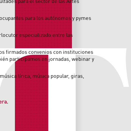
T
ultades para el sector de las Artes
reocupantes para los autónomos y pymes
locutor especializado entre las
os firmados convenios con instituciones
mbién participamos en jornadas, webinar y
música lírica, música popular, giras,
era
.