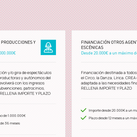
E PRODUCCIONES Y
FINANCIACIÓN OTROS AGEN
ESCÉNICAS
000.000€
Desde
20.000€
a un máximo 
ción y/o gira de espectáculos
Financiación destinada a todos 
 productoras y autónomos del
el Circo, la Danza, Lírica. CRE
evolverá con los ingresos
adaptada a las necesidades fina
ubvenciones, patrocinios,
RELLENA IMPORTE Y PLAZO
o. RELLENA IMPORTE Y PLAZO
Importe desde
20.000€
a un m
mo de
1.000.000€
Plazo desde
12
meses a un máx
 de 36 meses