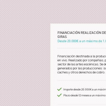
FINANCIACIÓN REALIZACIÓN D
GIRAS
Desde
20.000€
a un máximo de
1.
Financiación destinada a la produc
en vivo. Realizado por compañías,
sector de las artes escénicas. Se d
generados por las producciones: s
caches y otros derechos de cobr
Importe desde
20.000€
a un máxi
Plazo desde
12
meses a un máximo