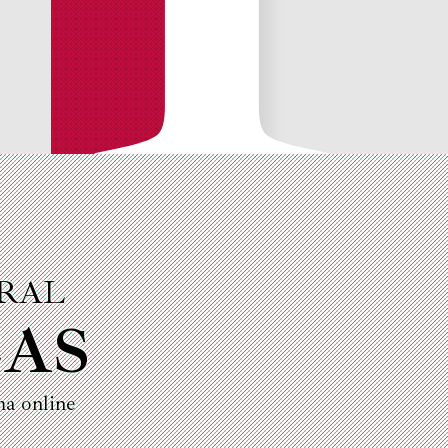
URAL
CAS
ma online