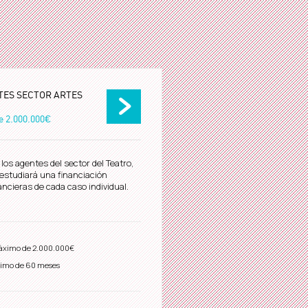
TES SECTOR ARTES
de
2.000.000€
los agentes del sector del Teatro,
A estudiará una financiación
ncieras de cada caso individual.
áximo de
2.000.000€
imo de 60 meses