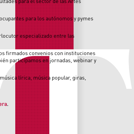
T
ultades para el sector de las Artes
reocupantes para los autónomos y pymes
locutor especializado entre las
os firmados convenios con instituciones
mbién participamos en jornadas, webinar y
música lírica, música popular, giras,
era
.