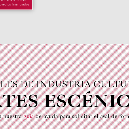
oyectos financiados
LES DE INDUSTRIA CULT
TES ESCÉNI
a nuestra
guía
de ayuda para solicitar el aval de for