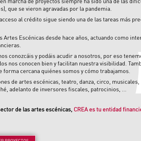
a en marcha de proyectos siempre ha sido una de las dific
es), que se vieron agravadas por la pandemia.
 acceso al crédito sigue siendo una de las tareas más p
s Artes Escénicas desde hace años, actuando como inter
ancieras.
os conozcáis y podáis acudir a nosotros, por eso tenem
llos nos conocen bien y facilitan nuestra visibilidad. Ta
de forma cercana quiénes somos y cómo trabajamos.
es de artes escénicas, teatro, danza, circo, musicales, 
é, adelanto de inversores fiscales, patrocinios, ...
sector de las artes escénicas,
CREA es tu entidad financi
ER
PROYECTOS