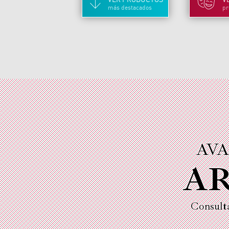
más destacados
pr
AVA
AR
Consult