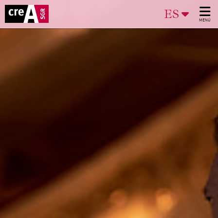
ES
MENÚ