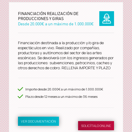
FINANCIACIÓN REALIZACIÓN DE
PRODUCCIONES Y GIRAS
Desde
20.000€
a un máximo de
1.000.000€
Financiación destinada a la producción y/o gira de
espectáculos en vivo. Realizado por compañías,
productoras y autónomos del sector de las artes
escénicas. Se devolverá con los ingresos generados por
las producciones: subvenciones, patrocinios, caches y
otros derechos de cobro. RELLENA IMPORTE Y PLAZO
Importe desde
20.000€
a un máximo de
1.000.000€
Plazo desde
12
meses a un máximo de 36 meses
VER DOCUMENTACIÓN
SOLICÍTALO ONLINE