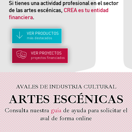
Si tienes una actividad profesional en el sector
de las artes escénicas,
CREA es tu entidad
financiera
.
VER
PRODUCTOS
más destacados
VER
PROYECTOS
proyectos financiados
AVALES DE INDUSTRIA CULTURAL
ARTES ESCÉNICAS
Consulta nuestra
guía
de ayuda para solicitar el
aval de forma online