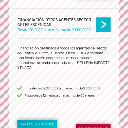
FINANCIACIÓN OTROS AGENTES SECTOR
ARTES ESCÉNICAS
Desde
20.000€
a un máximo de
2.000.000€
Financiación destinada a todos los agentes del sector
del Teatro, el Circo, la Danza, Lírica. CREA estudiará
una financiación adaptada a las necesidades
financieras de cada caso individual. RELLENA IMPORTE
Y PLAZO
Importe desde
20.000€
a un máximo de
2.000.000€
Plazo desde
12
meses a un máximo de 60 meses
VER DOCUMENTACIÓN