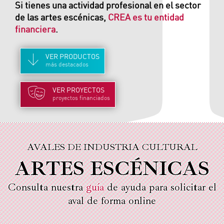
Si tienes una actividad profesional en el sector
de las artes escénicas,
CREA es tu entidad
financiera
.
VER
PRODUCTOS
más destacados
VER
PROYECTOS
proyectos financiados
AVALES DE INDUSTRIA CULTURAL
ARTES ESCÉNICAS
Consulta nuestra
guía
de ayuda para solicitar el
aval de forma online