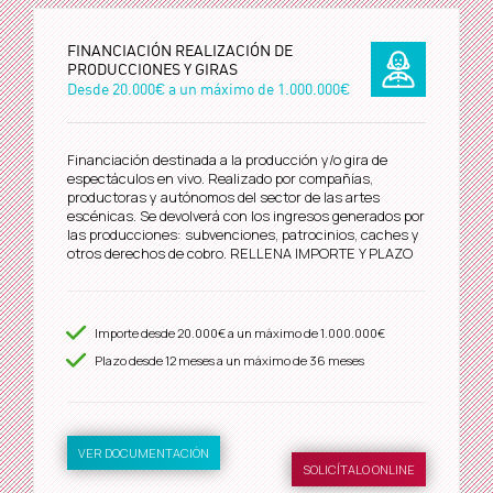
FINANCIACIÓN REALIZACIÓN DE
PRODUCCIONES Y GIRAS
Desde
20.000€
a un máximo de
1.000.000€
Financiación destinada a la producción y/o gira de
espectáculos en vivo. Realizado por compañías,
productoras y autónomos del sector de las artes
escénicas. Se devolverá con los ingresos generados por
las producciones: subvenciones, patrocinios, caches y
otros derechos de cobro. RELLENA IMPORTE Y PLAZO
Importe desde
20.000€
a un máximo de
1.000.000€
Plazo desde
12
meses a un máximo de 36 meses
VER DOCUMENTACIÓN
SOLICÍTALO ONLINE