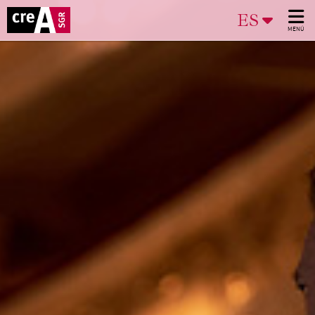
ES
MENÚ