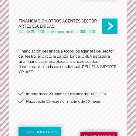
FINANCIACIÓN OTROS AGENTES SECTOR
ARTES ESCÉNICAS
Desde
20.000€
a un máximo de
2.000.000€
Financiación destinada a todos los agentes del sector
del Teatro, el Circo, la Danza, Lírica. CREA estudiará
una financiación adaptada a las necesidades
financieras de cada caso individual. RELLENA IMPORTE
Y PLAZO
Importe desde
20.000€
a un máximo de
2.000.000€
Plazo desde
12
meses a un máximo de 60 meses
VER DOCUMENTACIÓN