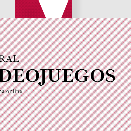
URAL
IDEOJUEGOS
ma online