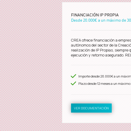
FINANCIACIÓN IP PROPIA
Desde
20.000€
a un máximo de
30
CREA ofrece financiación a empres
autónomos del sector de la Creación
realización de IP Propias, siempre 
ejecución y retorno asegurado. 
Importe desde
20.000€
a un máxi
Plazo desde
12
meses a un máximo
VER DOCUMENTACIÓN