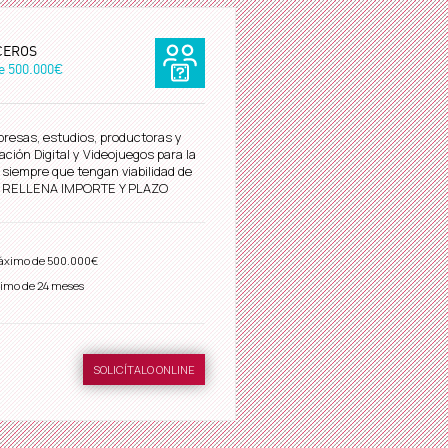
CEROS
de
500.000€
resas, estudios, productoras y
ción Digital y Videojuegos para la
, siempre que tengan viabilidad de
o. RELLENA IMPORTE Y PLAZO
áximo de
500.000€
imo de 24 meses
SOLICÍTALO ONLINE