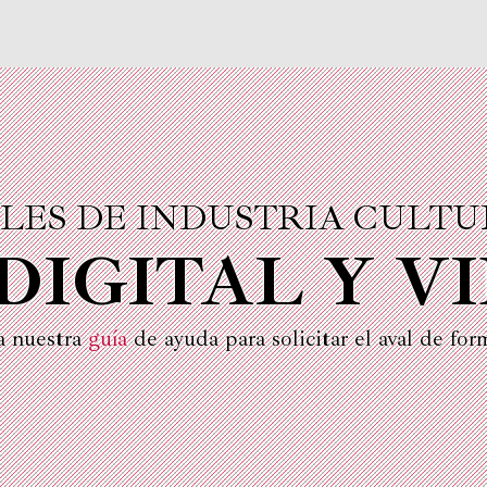
LES DE INDUSTRIA CULT
DIGITAL Y V
a nuestra
guía
de ayuda para solicitar el aval de for