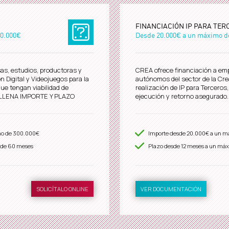
FINANCIACIÓN IP PARA TER
0.000€
Desde
20.000€
a un máximo 
as, estudios, productoras y
CREA ofrece financiación a emp
 Digital y Videojuegos para la
autónomos del sector de la Crea
que tengan viabilidad de
realización de IP para Terceros
RELLENA IMPORTE Y PLAZO
ejecución y retorno asegurad
mo de
300.000€
Importe desde
20.000€
a un m
 de 60 meses
Plazo desde
12
meses a un máx
SOLICÍTALO ONLINE
VER DOCUMENTACIÓN