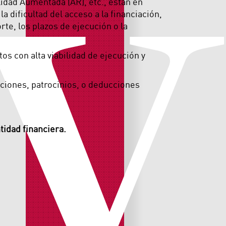
V
alidad Aumentada (AR), etc., están en
dificultad del acceso a la financiación,
rte, los plazos de ejecución o la
s con alta viabilidad de ejecución y
nciones, patrocinios, o deducciones
tidad financiera.